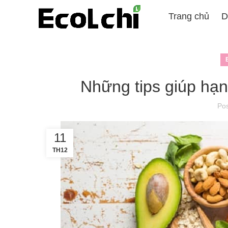
Trang chủ
D
Những tips giúp hạ
Po
11
TH12