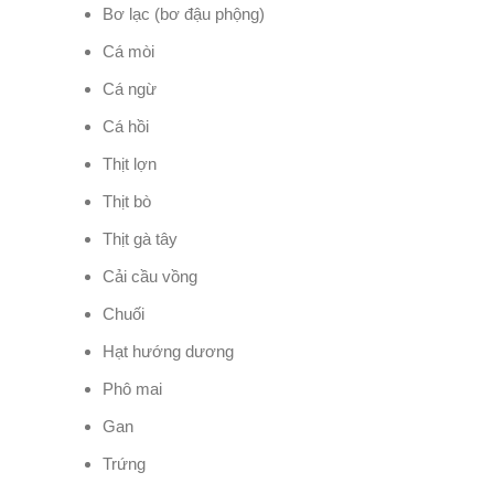
Bơ lạc (bơ đậu phộng)
Cá mòi
Cá ngừ
Cá hồi
Thịt lợn
Thịt bò
Thịt gà tây
Cải cầu vồng
Chuối
Hạt hướng dương
Phô mai
Gan
Trứng