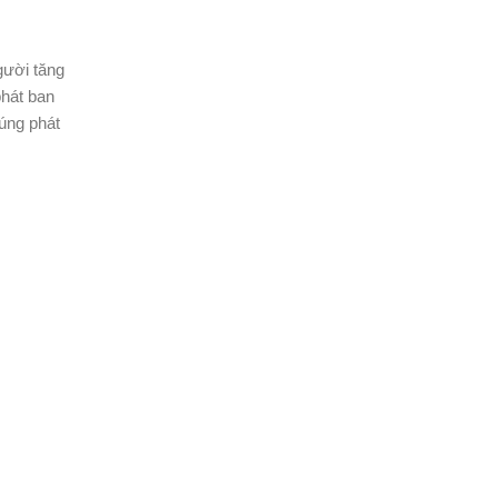
gười tăng
phát ban
úng phát