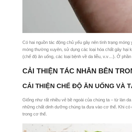
Có hai nguồn tác động chủ yếu gây nên tình trạng móng y
móng thường xuyên, sử dụng các loại hóa chất gây hại kh
(chế độ ăn uống, các loại bệnh về da liễu, v.v…). Ở phần 
CẢI THIỆN TÁC NHÂN BÊN TR
CẢI THIỆN CHẾ ĐỘ ĂN UỐNG VÀ 
Giống như rất nhiều vẻ bề ngoài của chúng ta – từ làn d
những chất dinh dưỡng chúng ta đưa vào cơ thể. Khi có d
trong cơ thể.