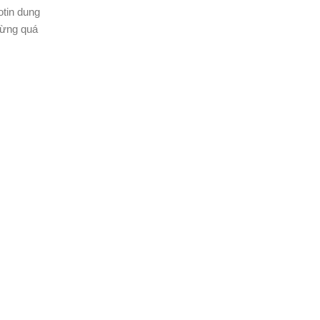
otin dung
đừng quá