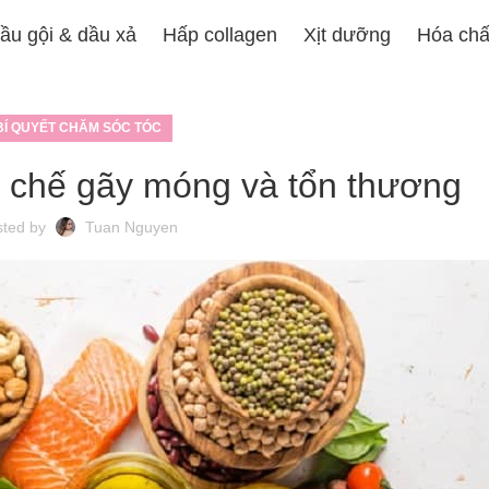
ầu gội & dầu xả
Hấp collagen
Xịt dưỡng
Hóa chấ
BÍ QUYẾT CHĂM SÓC TÓC
n chế gãy móng và tổn thương
sted by
Tuan Nguyen