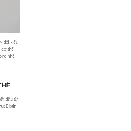
y đổi kiểu
g cơ thể
rong nhé!
THỂ
bắt đầu từ
ụt Biotin