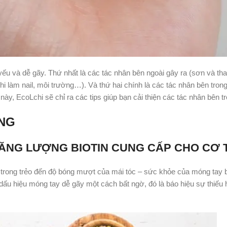
ếu và dễ gãy. Thứ nhất là các tác nhân bên ngoài gây ra (sơn và tha
i làm nail, môi trường…). Và thứ hai chính là các tác nhân bên tron
này, EcoLchi sẽ chỉ ra các tips giúp bạn cải thiện các tác nhân bên t
ONG
TĂNG LƯỢNG BIOTIN CUNG CẤP CHO CƠ 
a trong trẻo đến độ bóng mượt của mái tóc – sức khỏe của móng tay 
ấu hiệu móng tay dễ gãy một cách bất ngờ, đó là báo hiệu sự thiếu h