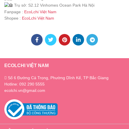
Trụ sở: S2.12 Vinhomes Ocean Park Hà Nội
Fanpage :
EcoLchi Việt Nam
Shopee :
EcoLchi Việt Nam
ECOLCHI VIỆT NAM
Số 6 Đường Cả Trọng, Phường Dĩnh Kế, TP Bắc Giang
Hotline: 092 290 5555
ecolchi.vn@gmail.com