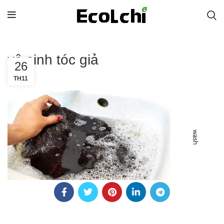
vệ sinh tóc giả
26
TH11