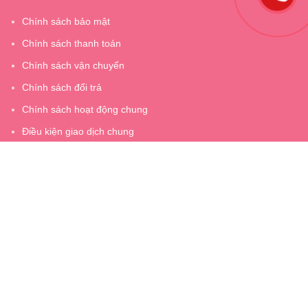
Chính sách bảo mật
Chính sách thanh toán
Chính sách vận chuyển
Chính sách đổi trả
Chính sách hoạt động chung
Điều kiện giao dịch chung
Giấy chứng nhận ĐKKD số 2400905818 do Sở kế hoạch và đầu
tư thành phố Bắc Giang cấp ngày 03 tháng 03 năm 2021
Địa chỉ: Số 3 Số 6, Đường Cả Trọng 2, Phường Dĩnh Kế, Thành