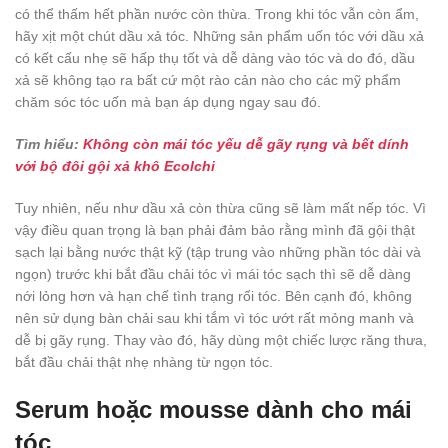
có thể thấm hết phần nước còn thừa. Trong khi tóc vẫn còn ẩm,
hãy xịt một chút dầu xả tóc. Những sản phẩm uốn tóc với dầu xả
có kết cấu nhẹ sẽ hấp thụ tốt và dễ dàng vào tóc và do đó, dầu
xả sẽ không tạo ra bất cứ một rào cản nào cho các mỹ phẩm
chăm sóc tóc uốn mà bạn áp dụng ngay sau đó.
Tìm hiểu:
Không còn mái tóc yếu dễ gãy rụng và bết dính
với bộ đôi gội xả khô Ecolchi
Tuy nhiên, nếu như dầu xả còn thừa cũng sẽ làm mất nếp tóc. Vì
vậy điều quan trọng là bạn phải đảm bảo rằng mình đã gội thật
sạch lại bằng nước thật kỹ (tập trung vào những phần tóc dài và
ngọn) trước khi bắt đầu chải tóc vì mái tóc sạch thì sẽ dễ dàng
nới lỏng hơn và hạn chế tình trạng rối tóc. Bên cạnh đó, không
nên sử dụng bàn chải sau khi tắm vì tóc ướt rất mỏng manh và
dễ bị gãy rụng. Thay vào đó, hãy dùng một chiếc lược răng thưa,
bắt đầu chải thật nhẹ nhàng từ ngọn tóc.
Serum hoặc mousse dành cho mái
tóc