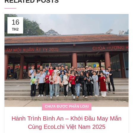
RELATED POSTS
16
TH2
CHƯA ĐƯỢC PHÂN LOẠI
Hành Trình Bình An – Khởi Đầu May Mắn
Cùng EcoLchi Việt Nam 2025