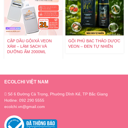
CẶP DẦU GỘI/XẢ VEON
GỘI PHỦ BẠC THẢO DƯỢC
XÁM – LÀM SẠCH VÀ
VEON – ĐEN TỰ NHIÊN
DƯỠNG ẨM 2000ML
ECOLCHI VIỆT NAM
Số 6 Đường Cả Trọng, Phường Dĩnh Kế, TP Bắc Giang
Hotline: 092 290 5555
ecolchi.vn@gmail.com