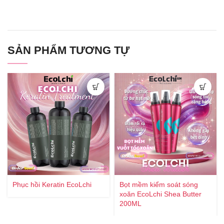
SẢN PHẨM TƯƠNG TỰ
Phục hồi Keratin EcoLchi
Bọt mềm kiểm soát sóng
xoăn EcoLchi Shea Butter
200ML