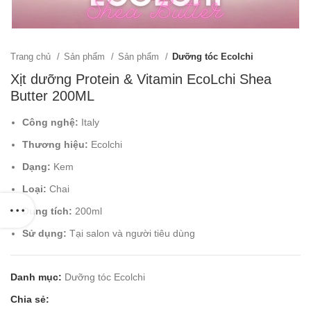
Trang chủ
Sản phẩm
Sản phẩm
Dưỡng tóc Ecolchi
Xịt dưỡng Protein & Vitamin EcoLchi Shea
Butter 200ML
Công nghệ:
Italy
Thương hiệu:
Ecolchi
Dạng:
Kem
Loại:
Chai
Dung tích:
200ml
Sử dụng:
Tại salon và người tiêu dùng
Danh mục:
Dưỡng tóc Ecolchi
Chia sẻ: