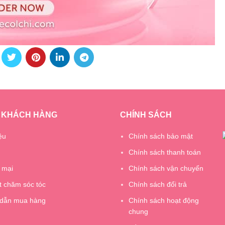
 KHÁCH HÀNG
CHÍNH SÁCH
ệu
Chính sách bảo mật
Chính sách thanh toán
 mại
Chính sách vận chuyển
t chăm sóc tóc
Chính sách đổi trả
dẫn mua hàng
Chính sách hoạt động
chung