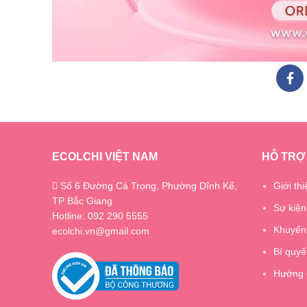
ECOLCHI VIỆT NAM
HỖ TRỢ
Số 6 Đường Cả Trọng, Phường Dĩnh Kế,
Giới thi
TP Bắc Giang
Sự kiện
Hotline: 092 290 5555
Khuyến
ecolchi.vn@gmail.com
Bí quyế
Hướng 