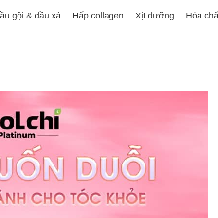
ầu gội & dầu xả
Hấp collagen
Xịt dưỡng
Hóa chấ