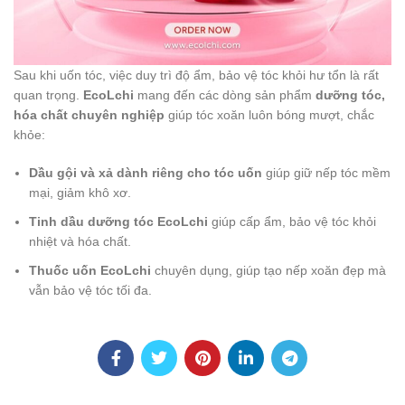
Sau khi uốn tóc, việc duy trì độ ẩm, bảo vệ tóc khỏi hư tổn là rất
quan trọng.
EcoLchi
mang đến các dòng sản phẩm
dưỡng tóc,
hóa chất chuyên nghiệp
giúp tóc xoăn luôn bóng mượt, chắc
khỏe:
Dầu gội và xả dành riêng cho tóc uốn
giúp giữ nếp tóc mềm
mại, giảm khô xơ.
Tinh dầu dưỡng tóc EcoLchi
giúp cấp ẩm, bảo vệ tóc khỏi
nhiệt và hóa chất.
Thuốc uốn EcoLchi
chuyên dụng, giúp tạo nếp xoăn đẹp mà
vẫn bảo vệ tóc tối đa.