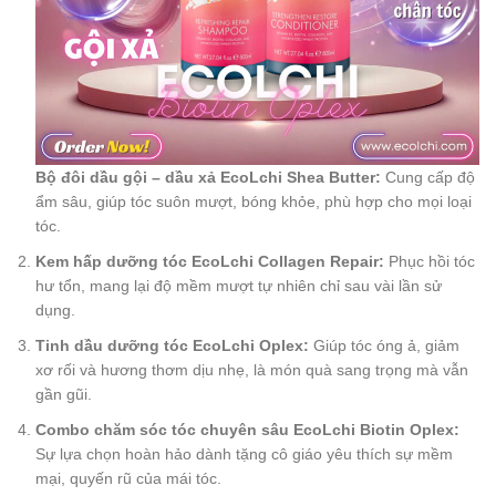
Bộ đôi dầu gội – dầu xả EcoLchi Shea Butter:
Cung cấp độ
ẩm sâu, giúp tóc suôn mượt, bóng khỏe, phù hợp cho mọi loại
tóc.
Kem hấp dưỡng tóc EcoLchi Collagen Repair:
Phục hồi tóc
hư tổn, mang lại độ mềm mượt tự nhiên chỉ sau vài lần sử
dụng.
Tinh dầu dưỡng tóc EcoLchi Oplex:
Giúp tóc óng ả, giảm
xơ rối và hương thơm dịu nhẹ, là món quà sang trọng mà vẫn
gần gũi.
Combo chăm sóc tóc chuyên sâu EcoLchi Biotin Oplex:
Sự lựa chọn hoàn hảo dành tặng cô giáo yêu thích sự mềm
mại, quyến rũ của mái tóc.