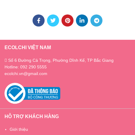
ECOLCHI VIỆT NAM
Số 6 Đường Cả Trọng, Phường Dĩnh Kế, TP Bắc Giang
Hotline: 092 290 5555
ecolchi.vn@gmail.com
HỖ TRỢ KHÁCH HÀNG
Giới thiệu