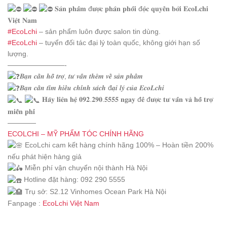
𝐒𝐚̉𝐧 𝐩𝐡𝐚̂̉𝐦 đ𝐮̛𝐨̛̣𝐜 𝐩𝐡𝐚̂𝐧 𝐩𝐡𝐨̂́𝐢 đ𝐨̣̂𝐜 𝐪𝐮𝐲𝐞̂̀𝐧 𝐛𝐨̛̉𝐢 𝐄𝐜𝐨𝐋𝐜𝐡𝐢
𝐕𝐢𝐞̣̂𝐭 𝐍𝐚𝐦
#EcoLchi
– sản phẩm luôn được salon tin dùng.
#EcoLchi
– tuyển đối tác đại lý toàn quốc, không giới hạn số
lượng.
————————-
𝑩𝒂̣𝒏 𝒄𝒂̂̀𝒏 𝒉𝒐̂̃ 𝒕𝒓𝒐̛̣, 𝒕𝒖̛ 𝒗𝒂̂́𝒏 𝒕𝒉𝒆̂𝒎 𝒗𝒆̂̀ 𝒔𝒂̉𝒏 𝒑𝒉𝒂̂̉𝒎
𝑩𝒂̣𝒏 𝒄𝒂̂̀𝒏 𝒕𝒊̀𝒎 𝒉𝒊𝒆̂̉𝒖 𝒄𝒉𝒊́𝒏𝒉 𝒔𝒂́𝒄𝒉 đ𝒂̣𝒊 𝒍𝒚́ 𝒄𝒖̉𝒂 𝑬𝒄𝒐𝑳𝒄𝒉𝒊
𝐇𝐚̃𝐲 𝐥𝐢𝐞̂𝐧 𝐡𝐞̣̂ 𝟎𝟗𝟐.𝟐𝟗𝟎.𝟓𝟓𝟓𝟓 𝐧𝐠𝐚𝐲 đ𝐞̂̉ đ𝐮̛𝐨̛̣𝐜 𝐭𝐮̛ 𝐯𝐚̂́𝐧 𝐯𝐚̀ 𝐡𝐨̂̃ 𝐭𝐫𝐨̛̣
𝐦𝐢𝐞̂̃𝐧 𝐩𝐡𝐢́
————
ECOLCHI – MỸ PHẨM TÓC CHÍNH HÃNG
EcoLchi cam kết hàng chính hãng 100% – Hoàn tiền 200%
nếu phát hiện hàng giả
Miễn phí vận chuyển nội thành Hà Nội
Hotline đặt hàng: 092 290 5555
Trụ sở: S2.12 Vinhomes Ocean Park Hà Nội
Fanpage :
EcoLchi Việt Nam