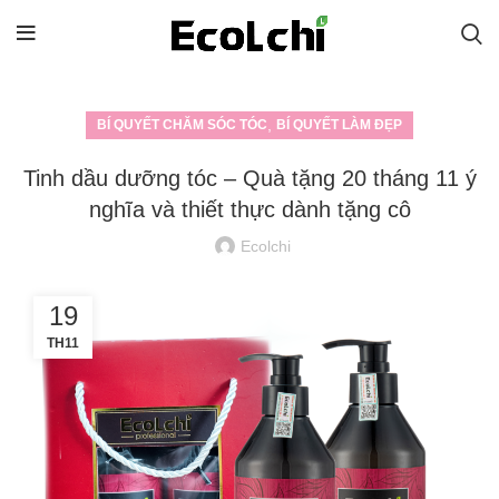
,
BÍ QUYẾT CHĂM SÓC TÓC
BÍ QUYẾT LÀM ĐẸP
Tinh dầu dưỡng tóc – Quà tặng 20 tháng 11 ý
nghĩa và thiết thực dành tặng cô
Ecolchi
19
TH11