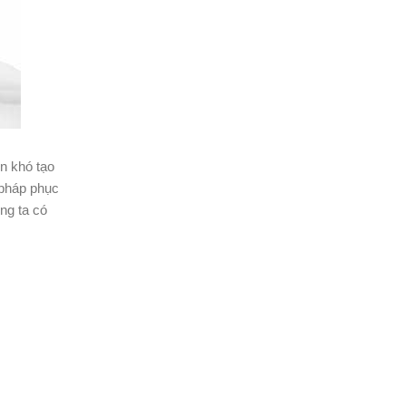
òn khó tạo
 pháp phục
ng ta có