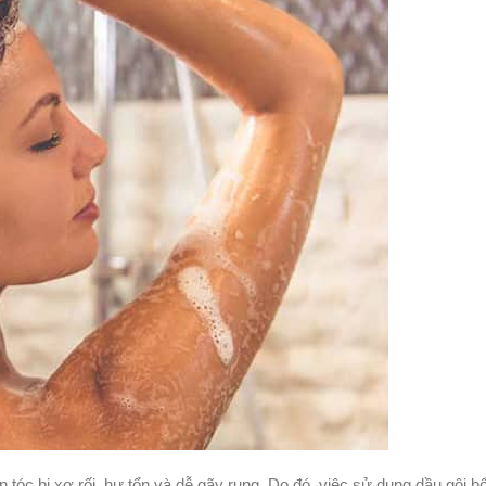
 tóc bị xơ rối, hư tổn và dễ gãy rụng. Do đó, việc sử dụng dầu gội b