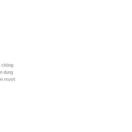
h chóng
ên dụng
uôn mượt