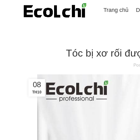
Trang chủ
D
Tóc bị xơ rối đư
Po
08
TH10