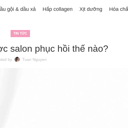
ầu gội & dầu xả
Hấp collagen
Xịt dưỡng
Hóa chấ
TIN TỨC
ợc salon phục hồi thế nào?
sted by
Tuan Nguyen