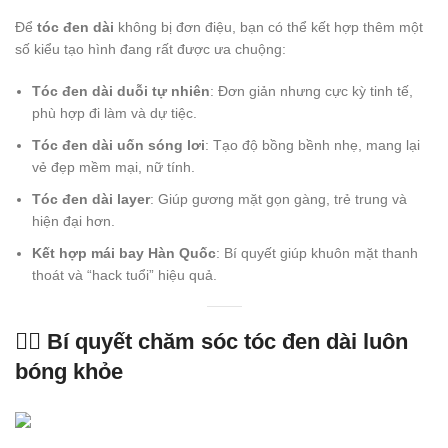
Để
tóc đen dài
không bị đơn điệu, bạn có thể kết hợp thêm một
số kiểu tạo hình đang rất được ưa chuộng:
Tóc đen dài duỗi tự nhiên
: Đơn giản nhưng cực kỳ tinh tế,
phù hợp đi làm và dự tiệc.
Tóc đen dài uốn sóng lơi
: Tạo độ bồng bềnh nhẹ, mang lại
vẻ đẹp mềm mại, nữ tính.
Tóc đen dài layer
: Giúp gương mặt gọn gàng, trẻ trung và
hiện đại hơn.
Kết hợp mái bay Hàn Quốc
: Bí quyết giúp khuôn mặt thanh
thoát và “hack tuổi” hiệu quả.
💆‍♀️ Bí quyết chăm sóc tóc đen dài luôn
bóng khỏe