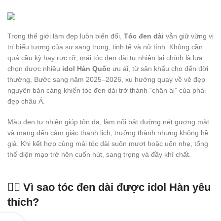
Trong thế giới làm đẹp luôn biến đổi,
Tóc đen dài
vẫn giữ vững vị
trí biểu tượng của sự sang trọng, tinh tế và nữ tính. Không cần
quá cầu kỳ hay rực rỡ, mái tóc đen dài tự nhiên lại chính là lựa
chọn được nhiều
idol Hàn Quốc
ưu ái, từ sân khấu cho đến đời
thường. Bước sang năm 2025–2026, xu hướng quay về vẻ đẹp
nguyên bản càng khiến tóc đen dài trở thành “chân ái” của phái
đẹp châu Á.
Màu đen tự nhiên giúp tôn da, làm nổi bật đường nét gương mặt
và mang đến cảm giác thanh lịch, trưởng thành nhưng không hề
già. Khi kết hợp cùng mái tóc dài suôn mượt hoặc uốn nhẹ, tổng
thể diện mạo trở nên cuốn hút, sang trọng và đầy khí chất.
💇‍♀️ Vì sao tóc đen dài được idol Hàn yêu
thích?