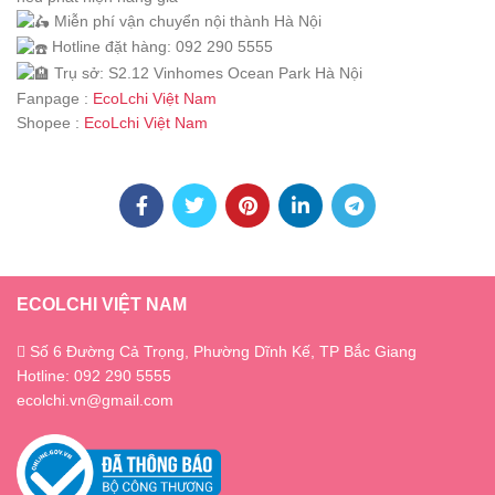
Miễn phí vận chuyển nội thành Hà Nội
Hotline đặt hàng: 092 290 5555
Trụ sở: S2.12 Vinhomes Ocean Park Hà Nội
Fanpage :
EcoLchi Việt Nam
Shopee :
EcoLchi Việt Nam
ECOLCHI VIỆT NAM
Số 6 Đường Cả Trọng, Phường Dĩnh Kế, TP Bắc Giang
Hotline: 092 290 5555
ecolchi.vn@gmail.com