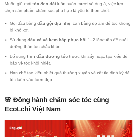
Muốn giữ mái
tóc đen dài
luôn suôn mượt và óng ả, việc lựa
chọn sản phẩm chăm sóc phù hợp là yếu tố then chốt:
Gội đầu bằng
dầu gội dịu nhẹ
, cân bằng độ ẩm để tóc không
bị khô xơ.
Sử dụng
dầu xả và kem hấp phục hồi
1–2 lần/tuần để nuôi
dưỡng thân tóc chắc khỏe.
Bổ sung
tinh dầu dưỡng tóc
trước khi sấy hoặc tạo kiểu để
bảo vệ tóc khỏi nhiệt.
Hạn chế tạo kiểu nhiệt quá thường xuyên và cắt tỉa định kỳ để
tóc luôn vào form đẹp.
🌸 Đồng hành chăm sóc tóc cùng
EcoLchi Việt Nam