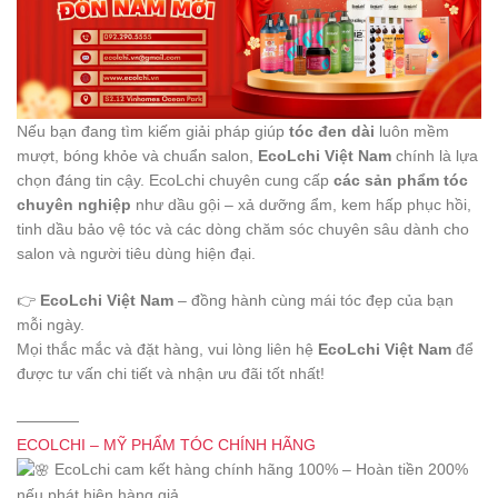
Nếu bạn đang tìm kiếm giải pháp giúp
tóc đen dài
luôn mềm
mượt, bóng khỏe và chuẩn salon,
EcoLchi Việt Nam
chính là lựa
chọn đáng tin cậy. EcoLchi chuyên cung cấp
các sản phẩm tóc
chuyên nghiệp
như dầu gội – xả dưỡng ẩm, kem hấp phục hồi,
tinh dầu bảo vệ tóc và các dòng chăm sóc chuyên sâu dành cho
salon và người tiêu dùng hiện đại.
👉
EcoLchi Việt Nam
– đồng hành cùng mái tóc đẹp của bạn
mỗi ngày.
Mọi thắc mắc và đặt hàng, vui lòng liên hệ
EcoLchi Việt Nam
để
được tư vấn chi tiết và nhận ưu đãi tốt nhất!
————
ECOLCHI – MỸ PHẨM TÓC CHÍNH HÃNG
EcoLchi cam kết hàng chính hãng 100% – Hoàn tiền 200%
nếu phát hiện hàng giả