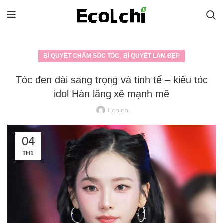
,
BÍ QUYẾT CHĂM SÓC TÓC
BÍ QUYẾT LÀM ĐẸP
Tóc đen dài sang trọng và tinh tế – kiểu tóc
idol Hàn lăng xê mạnh mẽ
Ecolchi
04
TH1