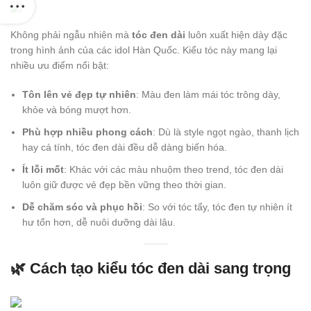
Không phải ngẫu nhiên mà
tóc đen dài
luôn xuất hiện dày đặc
trong hình ảnh của các idol Hàn Quốc. Kiểu tóc này mang lại
nhiều ưu điểm nổi bật:
Tôn lên vẻ đẹp tự nhiên
: Màu đen làm mái tóc trông dày,
khỏe và bóng mượt hơn.
Phù hợp nhiều phong cách
: Dù là style ngọt ngào, thanh lịch
hay cá tính, tóc đen dài đều dễ dàng biến hóa.
Ít lỗi mốt
: Khác với các màu nhuộm theo trend, tóc đen dài
luôn giữ được vẻ đẹp bền vững theo thời gian.
Dễ chăm sóc và phục hồi
: So với tóc tẩy, tóc đen tự nhiên ít
hư tổn hơn, dễ nuôi dưỡng dài lâu.
🌿 Cách tạo kiểu tóc đen dài sang trọng