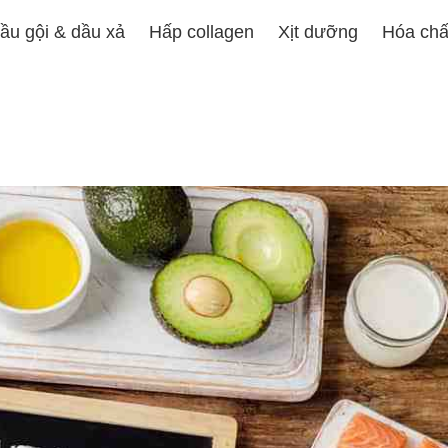
ầu gội & dầu xả
Hấp collagen
Xịt dưỡng
Hóa chấ