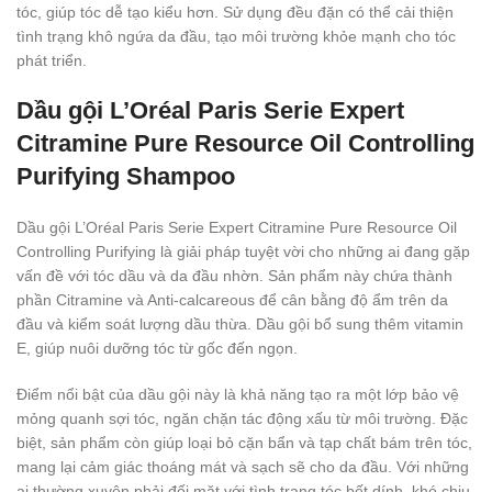
tóc, giúp tóc dễ tạo kiểu hơn. Sử dụng đều đặn có thể cải thiện
tình trạng khô ngứa da đầu, tạo môi trường khỏe mạnh cho tóc
phát triển.
Dầu gội L’Oréal Paris Serie Expert
Citramine Pure Resource Oil Controlling
Purifying Shampoo
Dầu gội L’Oréal Paris Serie Expert Citramine Pure Resource Oil
Controlling Purifying là giải pháp tuyệt vời cho những ai đang gặp
vấn đề với tóc dầu và da đầu nhờn. Sản phẩm này chứa thành
phần Citramine và Anti-calcareous để cân bằng độ ẩm trên da
đầu và kiểm soát lượng dầu thừa. Dầu gội bổ sung thêm vitamin
E, giúp nuôi dưỡng tóc từ gốc đến ngọn.
Điểm nổi bật của dầu gội này là khả năng tạo ra một lớp bảo vệ
mỏng quanh sợi tóc, ngăn chặn tác động xấu từ môi trường. Đặc
biệt, sản phẩm còn giúp loại bỏ cặn bẩn và tạp chất bám trên tóc,
mang lại cảm giác thoáng mát và sạch sẽ cho da đầu. Với những
ai thường xuyên phải đối mặt với tình trạng tóc bết dính, khó chịu,