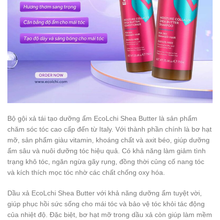
Bộ gội xả tái tạo dưỡng ẩm EcoLchi Shea Butter là sản phẩm
chăm sóc tóc cao cấp đến từ Italy. Với thành phần chính là bơ hạt
mỡ, sản phẩm giàu vitamin, khoáng chất và axit béo, giúp dưỡng
ẩm sâu và nuôi dưỡng tóc hiệu quả. Có khả năng làm giảm tình
trạng khô tóc, ngăn ngừa gãy rụng, đồng thời củng cố nang tóc
và kích thích mọc tóc nhờ các chất chống oxy hóa.
Dầu xả EcoLchi Shea Butter với khả năng dưỡng ẩm tuyệt vời,
giúp phục hồi sức sống cho mái tóc và bảo vệ tóc khỏi tác động
của nhiệt độ. Đặc biệt, bơ hạt mỡ trong dầu xả còn giúp làm mềm