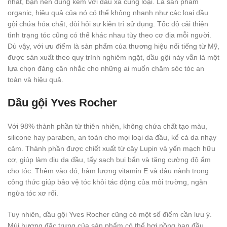
nhất, bạn nên dùng kèm với dầu xả cùng loại. Là sản phẩm
organic, hiệu quả của nó có thể không nhanh như các loại dầu
gội chứa hóa chất, đòi hỏi sự kiên trì sử dụng. Tốc độ cải thiện
tình trạng tóc cũng có thể khác nhau tùy theo cơ địa mỗi người.
Dù vậy, với ưu điểm là sản phẩm của thương hiệu nổi tiếng từ Mỹ,
được sản xuất theo quy trình nghiêm ngặt, dầu gội này vẫn là một
lựa chọn đáng cân nhắc cho những ai muốn chăm sóc tóc an
toàn và hiệu quả.
Dầu gội Yves Rocher
Với 98% thành phần từ thiên nhiên, không chứa chất tạo màu,
silicone hay paraben, an toàn cho mọi loại da đầu, kể cả da nhạy
cảm. Thành phần được chiết xuất từ cây Lupin và yến mạch hữu
cơ, giúp làm dịu da đầu, tẩy sạch bụi bẩn và tăng cường độ ẩm
cho tóc. Thêm vào đó, hàm lượng vitamin E và đậu nành trong
công thức giúp bảo vệ tóc khỏi tác động của môi trường, ngăn
ngừa tóc xơ rối.
Tuy nhiên, dầu gội Yves Rocher cũng có một số điểm cần lưu ý.
Mùi hương đặc trưng của sản phẩm có thể hơi nồng ban đầu,