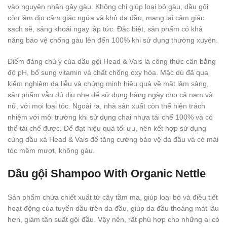
vào nguyên nhân gây gàu. Không chỉ giúp loại bỏ gàu, dầu gội
còn làm dịu cảm giác ngứa và khô da đầu, mang lại cảm giác
sạch sẽ, sảng khoái ngay lập tức. Đặc biệt, sản phẩm có khả
năng bảo vệ chống gàu lên đến 100% khi sử dụng thường xuyên.
Điểm đáng chú ý của dầu gội Head & Vais là công thức cân bằng
độ pH, bổ sung vitamin và chất chống oxy hóa. Mặc dù đã qua
kiểm nghiệm da liễu và chứng minh hiệu quả về mặt lâm sàng,
sản phẩm vẫn đủ dịu nhẹ để sử dụng hàng ngày cho cả nam và
nữ, với mọi loại tóc. Ngoài ra, nhà sản xuất còn thể hiện trách
nhiệm với môi trường khi sử dụng chai nhựa tái chế 100% và có
thể tái chế được. Để đạt hiệu quả tối ưu, nên kết hợp sử dụng
cùng dầu xả Head & Vais để tăng cường bảo vệ da đầu và có mái
tóc mềm mượt, không gàu.
Dầu gội Shampoo With Organic Nettle
Sản phẩm chứa chiết xuất từ cây tầm ma, giúp loại bỏ và điều tiết
hoạt động của tuyến dầu trên da đầu, giúp da đầu thoáng mát lâu
hơn, giảm tần suất gội đầu. Vậy nên, rất phù hợp cho những ai có