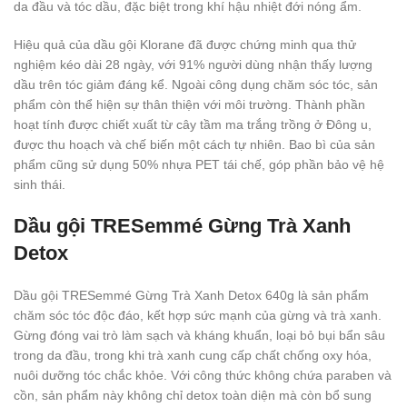
da đầu và tóc dầu, đặc biệt trong khí hậu nhiệt đới nóng ẩm.
Hiệu quả của dầu gội Klorane đã được chứng minh qua thử
nghiệm kéo dài 28 ngày, với 91% người dùng nhận thấy lượng
dầu trên tóc giảm đáng kể. Ngoài công dụng chăm sóc tóc, sản
phẩm còn thể hiện sự thân thiện với môi trường. Thành phần
hoạt tính được chiết xuất từ cây tầm ma trắng trồng ở Đông u,
được thu hoạch và chế biến một cách tự nhiên. Bao bì của sản
phẩm cũng sử dụng 50% nhựa PET tái chế, góp phần bảo vệ hệ
sinh thái.
Dầu gội TRESemmé Gừng Trà Xanh
Detox
Dầu gội TRESemmé Gừng Trà Xanh Detox 640g là sản phẩm
chăm sóc tóc độc đáo, kết hợp sức mạnh của gừng và trà xanh.
Gừng đóng vai trò làm sạch và kháng khuẩn, loại bỏ bụi bẩn sâu
trong da đầu, trong khi trà xanh cung cấp chất chống oxy hóa,
nuôi dưỡng tóc chắc khỏe. Với công thức không chứa paraben và
cồn, sản phẩm này không chỉ detox toàn diện mà còn bổ sung