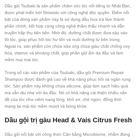
Dầu gội Tsubaki là sản phẩm chăm sóc tóc nổi tiếng từ Nhật Bản,
được phát triển bởi Shiseido với công nghệ độc quyền. Điểm nổi
bật của dòng sản phẩm này là sử dụng dầu hoa trà làm thành
phần chính, kết hợp cùng công nghệ thẩm thấu nhanh và dẫn
truyền hấp thụ tiên tiến. Nhờ đó, dưỡng chất được đưa sâu vào
lõi tóc, giúp phục hồi tóc hư tổn và nuôi dưỡng từ bên trong.
Ngoài ra, sản phẩm còn chứa sữa ong chúa giàu chất chống oxy
hóa, vitamin và khoáng chất, góp phần giữ ẩm da đầu và làm
mềm mại mái tóc.
Trong số các sản phẩm của Tsubaki, dầu gội Premium Repair
Shampoo được đánh giá cao về khả năng phục hồi và ngăn rụng
tóc. Sản phẩm này không chứa silicone, giúp làm sạch hiệu quả
mà vẫn dịu nhẹ với da đầu. Nó có khả năng cải thiện nhiều vấn
đề của tóc như viêm nang lông, khô xơ, chẻ ngọn, đồng thời
mang lại mái tóc mềm mượt và bóng khỏe.
Dầu gội trị gàu Head & Vais Citrus Fresh
Dầu gội nổi bật với công thức Cân bằng Microbiome, nhắm đúng