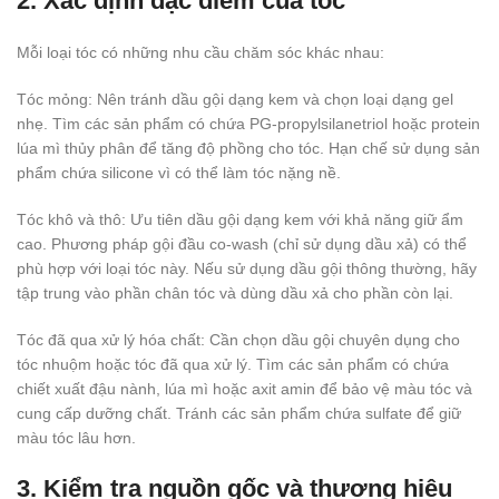
2. Xác định đặc điểm của tóc
Mỗi loại tóc có những nhu cầu chăm sóc khác nhau:
Tóc mỏng: Nên tránh dầu gội dạng kem và chọn loại dạng gel
nhẹ. Tìm các sản phẩm có chứa PG-propylsilanetriol hoặc protein
lúa mì thủy phân để tăng độ phồng cho tóc. Hạn chế sử dụng sản
phẩm chứa silicone vì có thể làm tóc nặng nề.
Tóc khô và thô: Ưu tiên dầu gội dạng kem với khả năng giữ ẩm
cao. Phương pháp gội đầu co-wash (chỉ sử dụng dầu xả) có thể
phù hợp với loại tóc này. Nếu sử dụng dầu gội thông thường, hãy
tập trung vào phần chân tóc và dùng dầu xả cho phần còn lại.
Tóc đã qua xử lý hóa chất: Cần chọn dầu gội chuyên dụng cho
tóc nhuộm hoặc tóc đã qua xử lý. Tìm các sản phẩm có chứa
chiết xuất đậu nành, lúa mì hoặc axit amin để bảo vệ màu tóc và
cung cấp dưỡng chất. Tránh các sản phẩm chứa sulfate để giữ
màu tóc lâu hơn.
3. Kiểm tra nguồn gốc và thương hiệu