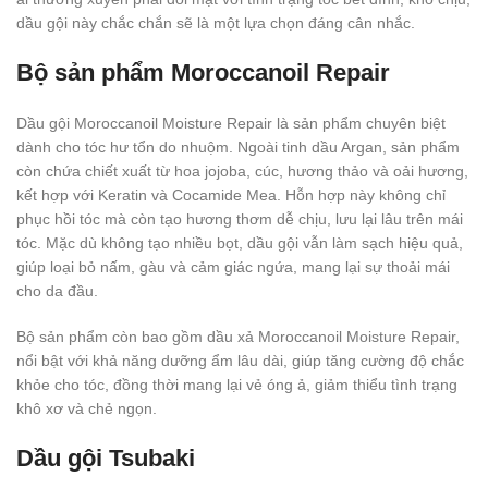
dầu gội này chắc chắn sẽ là một lựa chọn đáng cân nhắc.
Bộ sản phẩm Moroccanoil Repair
Dầu gội Moroccanoil Moisture Repair là sản phẩm chuyên biệt
dành cho tóc hư tổn do nhuộm. Ngoài tinh dầu Argan, sản phẩm
còn chứa chiết xuất từ hoa jojoba, cúc, hương thảo và oải hương,
kết hợp với Keratin và Cocamide Mea. Hỗn hợp này không chỉ
phục hồi tóc mà còn tạo hương thơm dễ chịu, lưu lại lâu trên mái
tóc. Mặc dù không tạo nhiều bọt, dầu gội vẫn làm sạch hiệu quả,
giúp loại bỏ nấm, gàu và cảm giác ngứa, mang lại sự thoải mái
cho da đầu.
Bộ sản phẩm còn bao gồm dầu xả Moroccanoil Moisture Repair,
nổi bật với khả năng dưỡng ẩm lâu dài, giúp tăng cường độ chắc
khỏe cho tóc, đồng thời mang lại vẻ óng ả, giảm thiểu tình trạng
khô xơ và chẻ ngọn.
Dầu gội Tsubaki