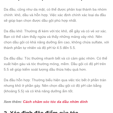
Da đầu, cũng như da mặt, có thể được phân loại thành ba nhóm
chính: khô, dầu và hỗn hợp. Việc xác định chính xác loại da đầu
sẽ giúp bạn chọn được dầu gội phù hợp nhất.
Da đầu khô: Thường đi kèm với tóc khô, dễ gãy và có vẻ xơ xác.
Bạn có thể cảm thấy ngứa và thấy những mảng vảy nhỏ. Nên
chọn dầu gội có khả năng dưỡng ẩm cao, không chứa sulfate, với
thành phần tự nhiên và độ pH từ 4.5 đến 5.5.
Da đầu dầu: Tóc thường nhanh bết và có cảm giác nhờn. Có thể
xuất hiện gàu và tóc thường mỏng, mềm. Dầu gội có độ pH trên
5.5 sẽ giúp kiểm soát lượng dầu thừa hiệu quả hơn.
Da đầu hỗn hợp: Thường biểu hiện qua việc tóc bết ở phần trán
nhưng khô ở phần gáy. Nên chọn dầu gội có độ pH cân bằng
(khoảng 5.5) và có khả năng dưỡng ẩm tốt.
Xem thêm:
Cách chăm sóc tóc da dầu nhờn dính