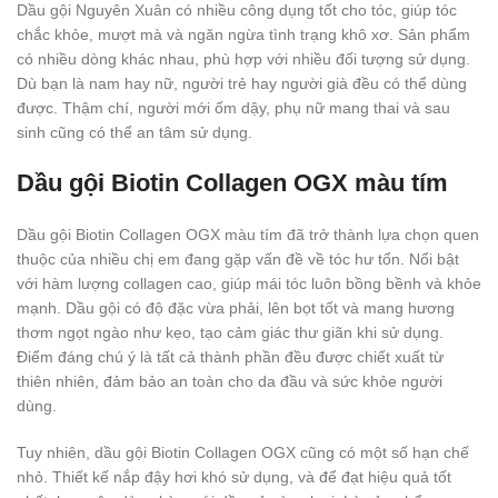
Dầu gội Nguyên Xuân có nhiều công dụng tốt cho tóc, giúp tóc
chắc khỏe, mượt mà và ngăn ngừa tình trạng khô xơ. Sản phẩm
có nhiều dòng khác nhau, phù hợp với nhiều đối tượng sử dụng.
Dù bạn là nam hay nữ, người trẻ hay người già đều có thể dùng
được. Thậm chí, người mới ốm dậy, phụ nữ mang thai và sau
sinh cũng có thể an tâm sử dụng.
Dầu gội Biotin Collagen OGX màu tím
Dầu gội Biotin Collagen OGX màu tím đã trở thành lựa chọn quen
thuộc của nhiều chị em đang gặp vấn đề về tóc hư tổn. Nổi bật
với hàm lượng collagen cao, giúp mái tóc luôn bồng bềnh và khỏe
mạnh. Dầu gội có độ đặc vừa phải, lên bọt tốt và mang hương
thơm ngọt ngào như kẹo, tạo cảm giác thư giãn khi sử dụng.
Điểm đáng chú ý là tất cả thành phần đều được chiết xuất từ
thiên nhiên, đảm bảo an toàn cho da đầu và sức khỏe người
dùng.
Tuy nhiên, dầu gội Biotin Collagen OGX cũng có một số hạn chế
nhỏ. Thiết kế nắp đậy hơi khó sử dụng, và để đạt hiệu quả tốt