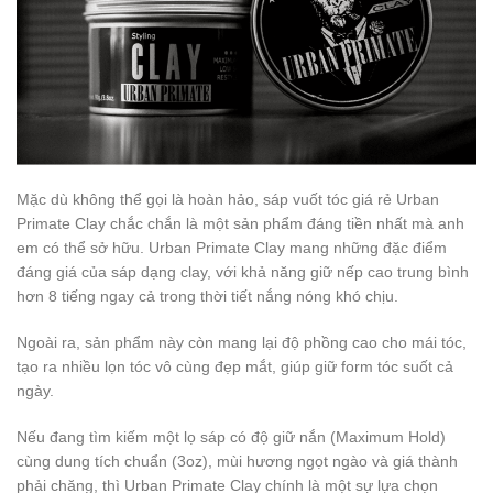
Mặc dù không thể gọi là hoàn hảo, sáp vuốt tóc giá rẻ Urban
Primate Clay chắc chắn là một sản phẩm đáng tiền nhất mà anh
em có thể sở hữu. Urban Primate Clay mang những đặc điểm
đáng giá của sáp dạng clay, với khả năng giữ nếp cao trung bình
hơn 8 tiếng ngay cả trong thời tiết nắng nóng khó chịu.
Ngoài ra, sản phẩm này còn mang lại độ phồng cao cho mái tóc,
tạo ra nhiều lọn tóc vô cùng đẹp mắt, giúp giữ form tóc suốt cả
ngày.
Nếu đang tìm kiếm một lọ sáp có độ giữ nắn (Maximum Hold)
cùng dung tích chuẩn (3oz), mùi hương ngọt ngào và giá thành
phải chăng, thì Urban Primate Clay chính là một sự lựa chọn