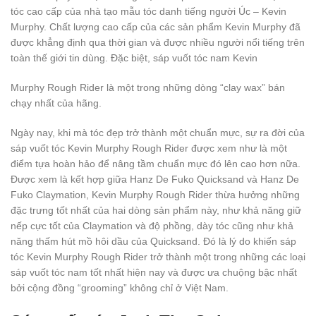
tóc cao cấp của nhà tạo mẫu tóc danh tiếng người Úc – Kevin
Murphy. Chất lượng cao cấp của các sản phẩm Kevin Murphy đã
được khẳng định qua thời gian và được nhiều người nổi tiếng trên
toàn thế giới tin dùng. Đặc biệt, sáp vuốt tóc nam Kevin
Murphy Rough Rider là một trong những dòng “clay wax” bán
chạy nhất của hãng.
Ngày nay, khi mà tóc đẹp trở thành một chuẩn mực, sự ra đời của
sáp vuốt tóc Kevin Murphy Rough Rider được xem như là một
điểm tựa hoàn hảo để nâng tầm chuẩn mực đó lên cao hơn nữa.
Được xem là kết hợp giữa Hanz De Fuko Quicksand và Hanz De
Fuko Claymation, Kevin Murphy Rough Rider thừa hưởng những
đặc trưng tốt nhất của hai dòng sản phẩm này, như khả năng giữ
nếp cực tốt của Claymation và độ phồng, dày tóc cũng như khả
năng thấm hút mồ hôi dầu của Quicksand. Đó là lý do khiến sáp
tóc Kevin Murphy Rough Rider trở thành một trong những các loại
sáp vuốt tóc nam tốt nhất hiện nay và được ưa chuộng bậc nhất
bởi cộng đồng “grooming” không chỉ ở Việt Nam.