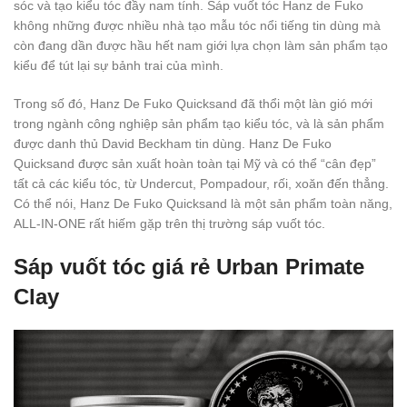
sóc và tạo kiểu tóc đầy nam tính. Sáp vuốt tóc Hanz de Fuko
không những được nhiều nhà tạo mẫu tóc nổi tiếng tin dùng mà
còn đang dần được hầu hết nam giới lựa chọn làm sản phẩm tạo
kiểu để tút lại sự bảnh trai của mình.
Trong số đó, Hanz De Fuko Quicksand đã thổi một làn gió mới
trong ngành công nghiệp sản phẩm tạo kiểu tóc, và là sản phẩm
được danh thủ David Beckham tin dùng. Hanz De Fuko
Quicksand được sản xuất hoàn toàn tại Mỹ và có thể “cân đẹp”
tất cả các kiểu tóc, từ Undercut, Pompadour, rối, xoăn đến thẳng.
Có thể nói, Hanz De Fuko Quicksand là một sản phẩm toàn năng,
ALL-IN-ONE rất hiếm gặp trên thị trường sáp vuốt tóc.
Sáp vuốt tóc giá rẻ Urban Primate
Clay