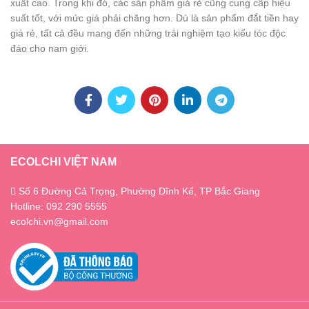
xuất cao. Trong khi đó, các sản phẩm giá rẻ cũng cung cấp hiệu
suất tốt, với mức giá phải chăng hơn. Dù là sản phẩm đắt tiền hay
giá rẻ, tất cả đều mang đến những trải nghiệm tạo kiểu tóc độc
đáo cho nam giới.
ECOLCHI VIỆT NAM
Số 6 Đường Cả Trọng, Phường Dĩnh Kế, TP Bắc Giang
Hotline: 092 290 5555
ecolchi.vn@gmail.com