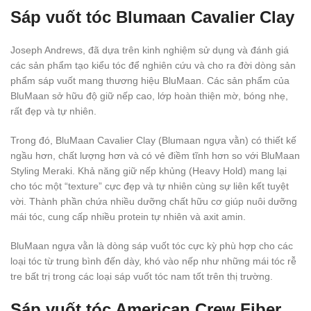
Sáp vuốt tóc Blumaan Cavalier Clay
Joseph Andrews, đã dựa trên kinh nghiệm sử dụng và đánh giá
các sản phẩm tạo kiểu tóc để nghiên cứu và cho ra đời dòng sản
phẩm sáp vuốt mang thương hiệu BluMaan. Các sản phẩm của
BluMaan sở hữu độ giữ nếp cao, lớp hoàn thiện mờ, bóng nhẹ,
rất đẹp và tự nhiên.
Trong đó, BluMaan Cavalier Clay (Blumaan ngựa vằn) có thiết kế
ngầu hơn, chất lượng hơn và có vẻ điềm tĩnh hơn so với BluMaan
Styling Meraki. Khả năng giữ nếp khủng (Heavy Hold) mang lại
cho tóc một “texture” cực đẹp và tự nhiên cùng sự liên kết tuyệt
vời. Thành phần chứa nhiều dưỡng chất hữu cơ giúp nuôi dưỡng
mái tóc, cung cấp nhiều protein tự nhiên và axit amin.
BluMaan ngựa vằn là dòng sáp vuốt tóc cực kỳ phù hợp cho các
loại tóc từ trung bình đến dày, khó vào nếp như những mái tóc rễ
tre bất trị trong các loại sáp vuốt tóc nam tốt trên thị trường.
Sáp vuốt tóc American Crew Fiber