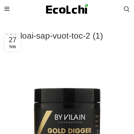
cac-loai-sap-vuot-toc-2 (1)
27
TH9