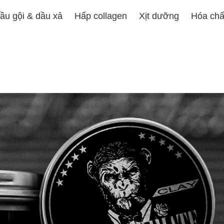
ầu gội & dầu xả
Hấp collagen
Xịt dưỡng
Hóa chấ