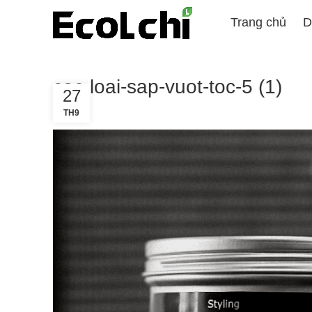
Trang chủ
D
cac-loai-sap-vuot-toc-5 (1)
27
TH9