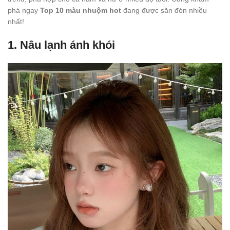
phá ngay
Top 10 màu nhuộm hot
đang được săn đón nhiều
nhất!
1.
Nâu lạnh ánh khói