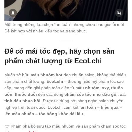
Một trong những lựa chọn “an toàn” nhưng chưa bao giờ lỗi mốt.
Dễ kết hợp với nhiều kiểu tóc và trang phục.
Để có mái tóc đẹp, hãy chọn sản
phẩm chất lượng từ EcoLchi
Muốn sở hữu
màu nhuộm hot
đẹp chuẩn salon, không thể thiếu
sản phẩm chất lượng.
EcoLchi
– thương hiệu mỹ phẩm tóc cao
cấp, mang đến giải pháp toàn diện từ
màu nhuộm, oxy, thuốc
uốn, thuốc duỗi
đến các dòng
chăm sóc tóc như dầu gội, xả,
tinh dầu phục hồi
. Được tin dùng bởi hàng ngàn salon chuyên
nghiệp trên toàn quốc, EcoLchi cam kết:
an toàn – hiệu quả –
lên màu chuẩn – tóc bóng khỏe dài lâu
.
👉 Khám phá bộ sưu tập màu nhuộm và sản phẩm chăm sóc tóc