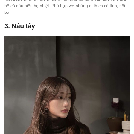
hề có dấu hiệu hạ nhiệt. Phù hợp với những ai thích cá tính, nổi
bật.
3.
Nâu tây