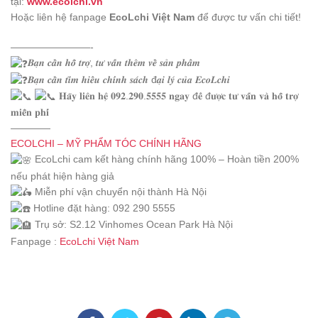
tại:
www.ecolchi.vn
Hoặc liên hệ fanpage
EcoLchi Việt Nam
để được tư vấn chi tiết!
————————-
𝑩𝒂̣𝒏 𝒄𝒂̂̀𝒏 𝒉𝒐̂̃ 𝒕𝒓𝒐̛̣, 𝒕𝒖̛ 𝒗𝒂̂́𝒏 𝒕𝒉𝒆̂𝒎 𝒗𝒆̂̀ 𝒔𝒂̉𝒏 𝒑𝒉𝒂̂̉𝒎
𝑩𝒂̣𝒏 𝒄𝒂̂̀𝒏 𝒕𝒊̀𝒎 𝒉𝒊𝒆̂̉𝒖 𝒄𝒉𝒊́𝒏𝒉 𝒔𝒂́𝒄𝒉 đ𝒂̣𝒊 𝒍𝒚́ 𝒄𝒖̉𝒂 𝑬𝒄𝒐𝑳𝒄𝒉𝒊
𝐇𝐚̃𝐲 𝐥𝐢𝐞̂𝐧 𝐡𝐞̣̂ 𝟎𝟗𝟐.𝟐𝟗𝟎.𝟓𝟓𝟓𝟓 𝐧𝐠𝐚𝐲 đ𝐞̂̉ đ𝐮̛𝐨̛̣𝐜 𝐭𝐮̛ 𝐯𝐚̂́𝐧 𝐯𝐚̀ 𝐡𝐨̂̃ 𝐭𝐫𝐨̛̣
𝐦𝐢𝐞̂̃𝐧 𝐩𝐡𝐢́
————
ECOLCHI – MỸ PHẨM TÓC CHÍNH HÃNG
EcoLchi cam kết hàng chính hãng 100% – Hoàn tiền 200%
nếu phát hiện hàng giả
Miễn phí vận chuyển nội thành Hà Nội
Hotline đặt hàng: 092 290 5555
Trụ sở: S2.12 Vinhomes Ocean Park Hà Nội
Fanpage :
EcoLchi Việt Nam