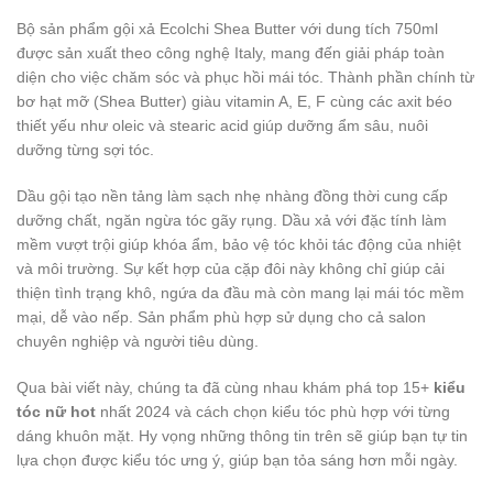
Bộ sản phẩm gội xả Ecolchi Shea Butter với dung tích 750ml
được sản xuất theo công nghệ Italy, mang đến giải pháp toàn
diện cho việc chăm sóc và phục hồi mái tóc. Thành phần chính từ
bơ hạt mỡ (Shea Butter) giàu vitamin A, E, F cùng các axit béo
thiết yếu như oleic và stearic acid giúp dưỡng ẩm sâu, nuôi
dưỡng từng sợi tóc.
Dầu gội tạo nền tảng làm sạch nhẹ nhàng đồng thời cung cấp
dưỡng chất, ngăn ngừa tóc gãy rụng. Dầu xả với đặc tính làm
mềm vượt trội giúp khóa ẩm, bảo vệ tóc khỏi tác động của nhiệt
và môi trường. Sự kết hợp của cặp đôi này không chỉ giúp cải
thiện tình trạng khô, ngứa da đầu mà còn mang lại mái tóc mềm
mại, dễ vào nếp. Sản phẩm phù hợp sử dụng cho cả salon
chuyên nghiệp và người tiêu dùng.
Qua bài viết này, chúng ta đã cùng nhau khám phá top 15+
kiểu
tóc nữ hot
nhất 2024 và cách chọn kiểu tóc phù hợp với từng
dáng khuôn mặt. Hy vọng những thông tin trên sẽ giúp bạn tự tin
lựa chọn được kiểu tóc ưng ý, giúp bạn tỏa sáng hơn mỗi ngày.