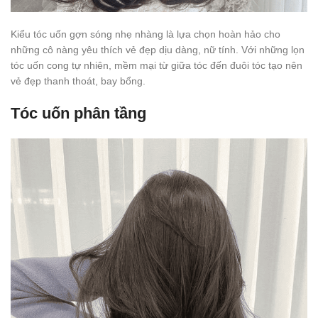
Kiểu tóc uốn gợn sóng nhẹ nhàng là lựa chọn hoàn hảo cho
những cô nàng yêu thích vẻ đẹp dịu dàng, nữ tính. Với những lọn
tóc uốn cong tự nhiên, mềm mại từ giữa tóc đến đuôi tóc tạo nên
vẻ đẹp thanh thoát, bay bổng.
Tóc uốn phân tầng