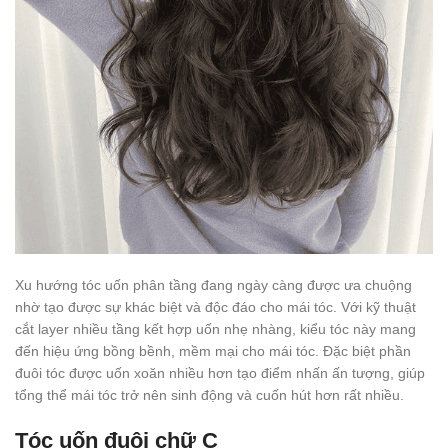
Xu hướng tóc uốn phân tầng đang ngày càng được ưa chuộng
nhờ tạo được sự khác biệt và độc đáo cho mái tóc. Với kỹ thuật
cắt layer nhiều tầng kết hợp uốn nhẹ nhàng, kiểu tóc này mang
đến hiệu ứng bồng bềnh, mềm mại cho mái tóc. Đặc biệt phần
đuôi tóc được uốn xoăn nhiều hơn tạo điểm nhấn ấn tượng, giúp
tổng thể mái tóc trở nên sinh động và cuốn hút hơn rất nhiều.
Tóc uốn đuôi chữ C