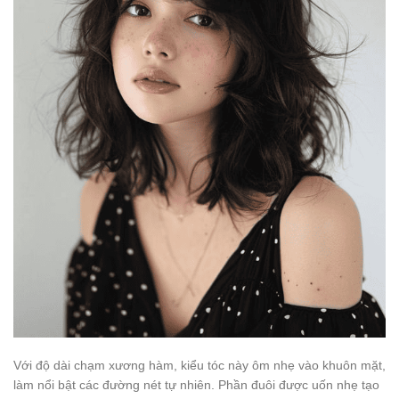
Với độ dài chạm xương hàm, kiểu tóc này ôm nhẹ vào khuôn mặt,
làm nổi bật các đường nét tự nhiên. Phần đuôi được uốn nhẹ tạo