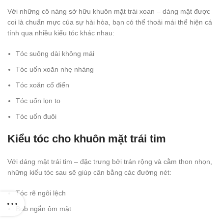
Với những cô nàng sở hữu khuôn mặt trái xoan – dáng mặt được
coi là chuẩn mực của sự hài hòa, bạn có thể thoải mái thể hiện cá
tính qua nhiều kiểu tóc khác nhau:
Tóc suông dài không mái
Tóc uốn xoăn nhẹ nhàng
Tóc xoăn cổ điển
Tóc uốn lọn to
Tóc uốn đuôi
Kiểu tóc cho khuôn mặt trái tim
Với dáng mặt trái tim – đặc trưng bởi trán rộng và cằm thon nhọn,
những kiểu tóc sau sẽ giúp cân bằng các đường nét:
Tóc rẽ ngôi lệch
Bob ngắn ôm mặt