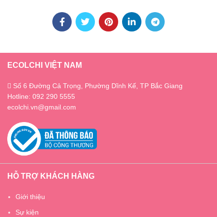
ECOLCHI VIỆT NAM
Số 6 Đường Cả Trọng, Phường Dĩnh Kế, TP Bắc Giang
Hotline: 092 290 5555
ecolchi.vn@gmail.com
HỖ TRỢ KHÁCH HÀNG
Giới thiệu
Sự kiện