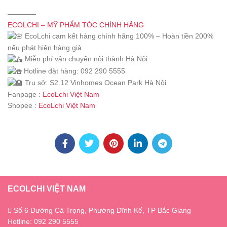
————
ECOLCHI – MỸ PHẨM TÓC CHÍNH HÃNG
EcoLchi cam kết hàng chính hãng 100% – Hoàn tiền 200%
nếu phát hiện hàng giả
Miễn phí vận chuyển nội thành Hà Nội
Hotline đặt hàng: 092 290 5555
Trụ sở: S2.12 Vinhomes Ocean Park Hà Nội
Fanpage :
EcoLchi Việt Nam
Shopee :
EcoLchi Việt Nam
ECOLCHI VIỆT NAM
Số 6 Đường Cả Trọng, Phường Dĩnh Kế, TP Bắc Giang
Hotline: 092 290 5555