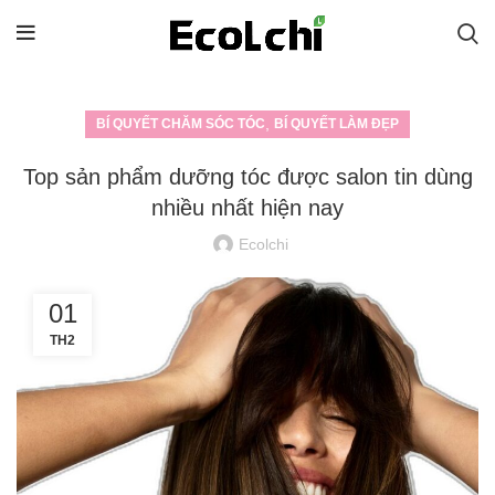
,
BÍ QUYẾT CHĂM SÓC TÓC
BÍ QUYẾT LÀM ĐẸP
Top sản phẩm dưỡng tóc được salon tin dùng
nhiều nhất hiện nay
Ecolchi
01
TH2