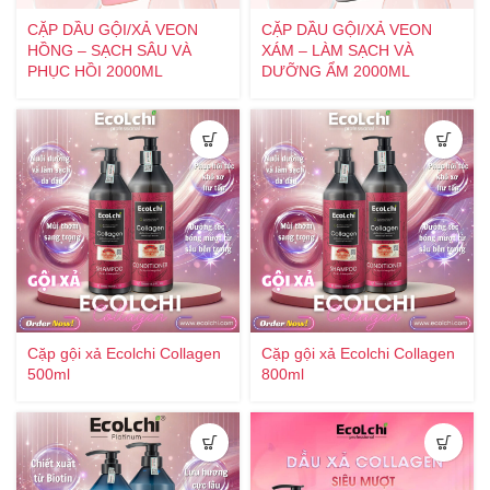
CẶP DẦU GỘI/XẢ VEON
CẶP DẦU GỘI/XẢ VEON
HỒNG – SẠCH SÂU VÀ
XÁM – LÀM SẠCH VÀ
PHỤC HỒI 2000ML
DƯỠNG ẨM 2000ML
Cặp gội xả Ecolchi Collagen
Cặp gội xả Ecolchi Collagen
500ml
800ml