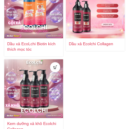
Dầu xả EcoLchi Biotin kích
Dầu xả Ecolchi Collagen
thích mọc tóc
Kem dưỡng xả khô Ecolchi