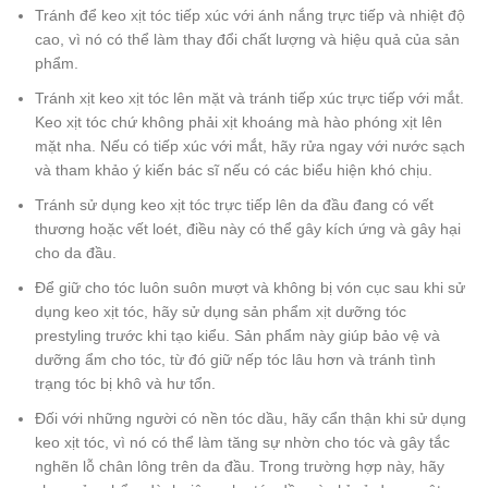
Tránh để keo xịt tóc tiếp xúc với ánh nắng trực tiếp và nhiệt độ
cao, vì nó có thể làm thay đổi chất lượng và hiệu quả của sản
phẩm.
Tránh xịt keo xịt tóc lên mặt và tránh tiếp xúc trực tiếp với mắt.
Keo xịt tóc chứ không phải xịt khoáng mà hào phóng xịt lên
mặt nha. Nếu có tiếp xúc với mắt, hãy rửa ngay với nước sạch
và tham khảo ý kiến bác sĩ nếu có các biểu hiện khó chịu.
Tránh sử dụng keo xịt tóc trực tiếp lên da đầu đang có vết
thương hoặc vết loét, điều này có thể gây kích ứng và gây hại
cho da đầu.
Để giữ cho tóc luôn suôn mượt và không bị vón cục sau khi sử
dụng keo xịt tóc, hãy sử dụng sản phẩm xịt dưỡng tóc
prestyling trước khi tạo kiểu. Sản phẩm này giúp bảo vệ và
dưỡng ẩm cho tóc, từ đó giữ nếp tóc lâu hơn và tránh tình
trạng tóc bị khô và hư tổn.
Đối với những người có nền tóc dầu, hãy cẩn thận khi sử dụng
keo xịt tóc, vì nó có thể làm tăng sự nhờn cho tóc và gây tắc
nghẽn lỗ chân lông trên da đầu. Trong trường hợp này, hãy