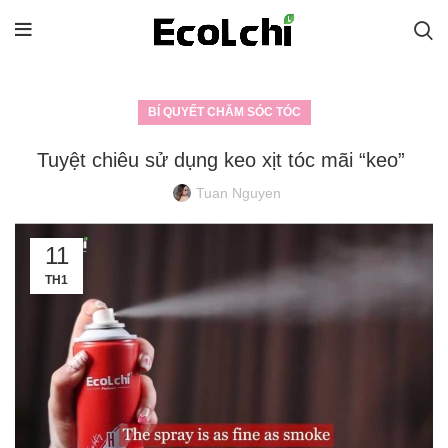
BÍ QUYẾT CHĂM SÓC TÓC
Tuyệt chiêu sử dụng keo xịt tóc mãi “keo”
Tuan Nguyen
11
TH1