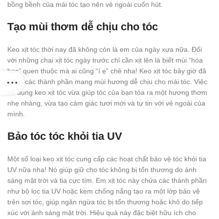
bồng bềnh của mái tóc tạo nên vẻ ngoài cuốn hút.
Tạo mùi thơm dễ chịu cho tóc
Keo xịt tóc thời nay đã không còn là em của ngày xưa nữa. Đối
với những chai xịt tóc ngày trước chỉ cần xịt lên là biết mùi “hóa
học” quen thuộc mà ai cũng “í ẹ” chê nha! Keo xịt tóc bây giờ đã
thêm các thành phần mang mùi hương dễ chịu cho mái tóc. Việc
sử dụng keo xịt tóc vừa giúp tóc của bạn tỏa ra một hương thơm
nhẹ nhàng, vừa tạo cảm giác tươi mới và tự tin với vẻ ngoài của
mình.
Bảo tóc tóc khỏi tia UV
Một số loại keo xịt tóc cung cấp các hoạt chất bảo vệ tóc khỏi tia
UV nữa nha! Nó giúp giữ cho tóc không bị tổn thương do ánh
sáng mặt trời và tia cực tím. Em xịt tóc này chứa các thành phần
như bộ lọc tia UV hoặc kem chống nắng tạo ra một lớp bảo vệ
trên sợi tóc, giúp ngăn ngừa tóc bị tổn thương hoặc khô do tiếp
xúc với ánh sáng mặt trời. Hiệu quả này đặc biệt hữu ích cho