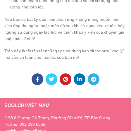
chọn sản phẩm dành riêng cho tóc dầu và chỉ sử dụng một
lượng nhỏ trên tóc.
Nếu bạn có bất kỳ dấu hiệu phản ứng không mong muốn như
kích ứng da, ngứa, hoặc mẩn đỏ sau khi sử dụng keo xịt tóc, hãy
ngừng sử dụng ngay lập tức và tham khảo ý kiến của chuyên gia
hoặc bác sĩ nhé!
Trên đây là tất tần tật những tips sử dụng keo xịt tóc vừa “keo lỳ”
mà vẫn an toàn cho mái tóc của bạn nè!
ECOLCHI VIỆT NAM
Số 6 Đường Cả Trọng, Phường Dĩnh Kế, TP Bắc Giang
Hotline: 092 290 5555
ecolchi.vn@gmail.com