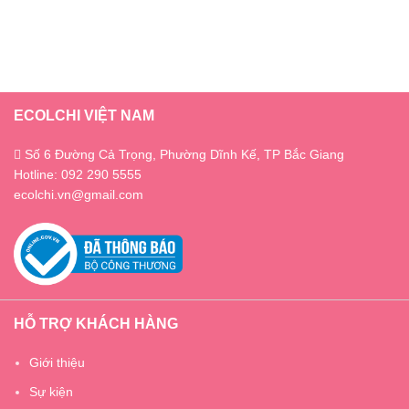
ECOLCHI VIỆT NAM
Số 6 Đường Cả Trọng, Phường Dĩnh Kế, TP Bắc Giang
Hotline: 092 290 5555
ecolchi.vn@gmail.com
HỖ TRỢ KHÁCH HÀNG
Giới thiệu
Sự kiện