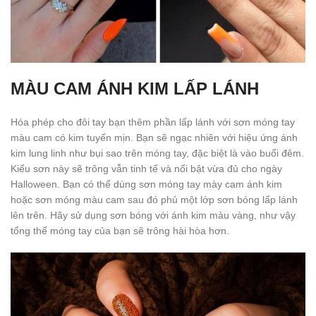
MÀU CAM ÁNH KIM LẤP LÁNH
Hóa phép cho đôi tay bạn thêm phần lấp lánh với sơn móng tay
màu cam có kim tuyến mịn. Bạn sẽ ngạc nhiên với hiệu ứng ánh
kim lung linh như bụi sao trên móng tay, đặc biệt là vào buổi đêm.
Kiểu sơn này sẽ trông vẫn tinh tế và nổi bật vừa đủ cho ngày
Halloween. Bạn có thể dùng sơn móng tay mày cam ánh kim
hoặc sơn móng màu cam sau đó phủ một lớp sơn bóng lấp lánh
lên trên. Hãy sử dụng sơn bóng với ánh kim màu vàng, như vậy
tổng thể móng tay của bạn sẽ trông hài hòa hơn.