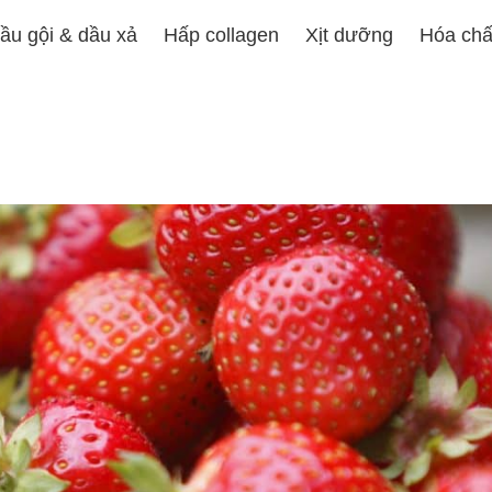
ầu gội & dầu xả
Hấp collagen
Xịt dưỡng
Hóa chấ