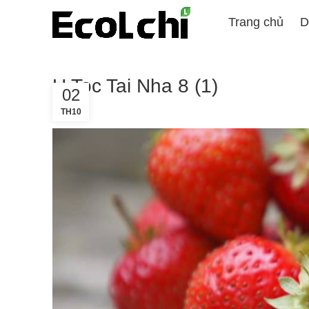
Trang chủ
D
U Toc Tai Nha 8 (1)
02
TH10