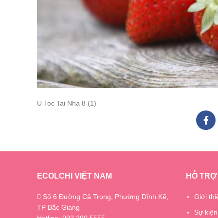
U Toc Tai Nha 8 (1)
ECOLCHI VIỆT NAM
HỖ TRỢ
Số 6 Đường Cả Trọng, Phường Dĩnh Kế,
Giới thi
TP Bắc Giang
Sự kiện