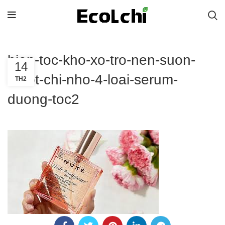
bien-toc-kho-xo-tro-nen-suon-
14
muot-chi-nho-4-loai-serum-
TH2
duong-toc2