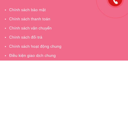
Chính sách bảo mật
Chính sách thanh toán
Chính sách vận chuyển
Chính sách đổi trả
Chính sách hoạt động chung
Điều kiện giao dịch chung
Giấy chứng nhận ĐKKD số 2400905818 do Sở kế hoạch và đầu
tư thành phố Bắc Giang cấp ngày 03 tháng 03 năm 2021
Địa chỉ: Số 3 Số 6, Đường Cả Trọng 2, Phường Dĩnh Kế, Thành