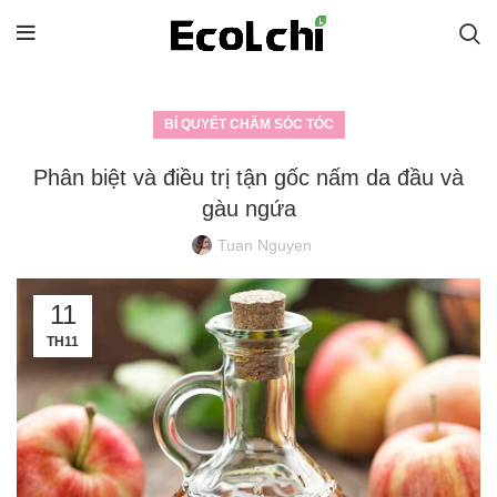
BÍ QUYẾT CHĂM SÓC TÓC
Phân biệt và điều trị tận gốc nấm da đầu và
gàu ngứa
Tuan Nguyen
11
TH11