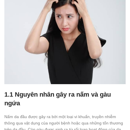
1.1 Nguyên nhân gây ra nấm và gàu
ngứa
Nấm da đầu được gây ra bởi một loại vi khuẩn, truyền nhiễm
thông qua vật dụng của người bệnh hoặc qua những tổn thương
trên da đầu. Còn gàu được sinh ra từ rối loạn hoạt động của da