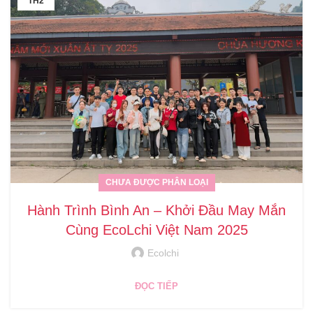
TH2
CHƯA ĐƯỢC PHÂN LOẠI
Hành Trình Bình An – Khởi Đầu May Mắn
Cùng EcoLchi Việt Nam 2025
Ecolchi
ĐỌC TIẾP