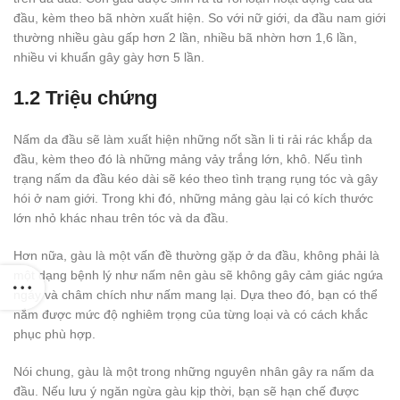
đầu, kèm theo bã nhờn xuất hiện. So với nữ giới, da đầu nam giới
thường nhiều gàu gấp hơn 2 lần, nhiều bã nhờn hơn 1,6 lần,
nhiều vi khuẩn gây gày hơn 5 lần.
1.2 Triệu chứng
Nấm da đầu sẽ làm xuất hiện những nốt sần li ti rải rác khắp da
đầu, kèm theo đó là những mảng vảy trắng lớn, khô. Nếu tình
trạng nấm da đầu kéo dài sẽ kéo theo tình trạng rụng tóc và gây
hói ở nam giới. Trong khi đó, những mảng gàu lại có kích thước
lớn nhỏ khác nhau trên tóc và da đầu.
Hơn nữa, gàu là một vấn đề thường gặp ở da đầu, không phải là
một dạng bệnh lý như nấm nên gàu sẽ không gây cảm giác ngứa
ngáy và châm chích như nấm mang lại. Dựa theo đó, bạn có thể
nắm được mức độ nghiêm trọng của từng loại và có cách khắc
phục phù hợp.
Nói chung, gàu là một trong những nguyên nhân gây ra nấm da
đầu. Nếu lưu ý ngăn ngừa gàu kịp thời, bạn sẽ hạn chế được