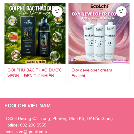
GỘI PHỦ BẠC THẢO DƯỢC
Oxy developer cream
VEON – ĐEN TỰ NHIÊN
Ecolchi
ECOLCHI VIỆT NAM
Số 6 Đường Cả Trọng, Phường Dĩnh Kế, TP Bắc Giang
Hotline: 092 290 5555
ecolchi.vn@gmail.com