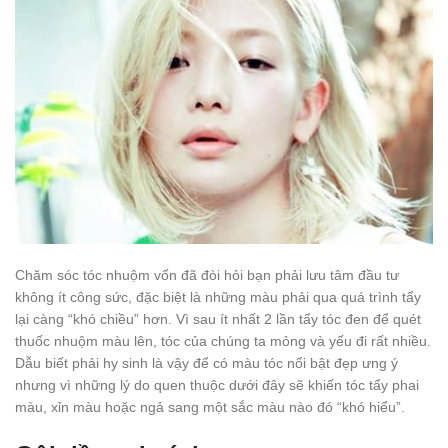
Chăm sóc tóc nhuộm vốn đã đòi hỏi bạn phải lưu tâm đầu tư
không ít công sức, đặc biệt là những màu phải qua quá trình tẩy
lại càng “khó chiều” hơn. Vì sau ít nhất 2 lần tẩy tóc đen để quét
thuốc nhuộm màu lên, tóc của chúng ta mỏng và yếu đi rất nhiều.
Dẫu biết phải hy sinh là vậy để có màu tóc nổi bật đẹp ưng ý
nhưng vì những lý do quen thuộc dưới đây sẽ khiến tóc tẩy phai
màu, xỉn màu hoặc ngả sang một sắc màu nào đó “khó hiểu”.