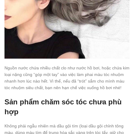
Nguồn nước chứa nhiều chất clo như nước hồ bơi, hoặc chứa kim
loại nặng cũng “góp một tay” vào việc làm phai màu tóc nhuộm
nhanh hơn lúc nào hết. Vì thế, nếu đã “trót” sắm cho mình màu
tóc nhuộm siêu chất, bạn nên hạn chế việc xuống hồ bơi nhé!
Sản phẩm chăm sóc tóc chưa phù
hợp
Không phải ngẫu nhiên mà dầu gội tím (loại dầu gội chỉnh tông
màu, dùng màu tím để trung hòa sắc vàng trên tóc tẩy, giữ cho