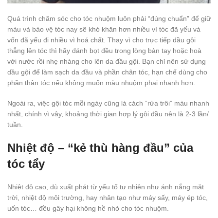
Quá trình chăm sóc cho tóc nhuộm luôn phải “đúng chuẩn” để giữ
màu và bảo vệ tóc nay sẽ khó khăn hơn nhiều vì tóc đã yếu và
vốn đã yếu đi nhiều vì hoá chất. Thay vì cho trực tiếp dầu gội
thẳng lên tóc thì hãy đánh bọt đều trong lòng bàn tay hoặc hoà
với nước rồi nhẹ nhàng cho lên da đầu gội. Bạn chỉ nên sử dụng
dầu gội để làm sạch da đầu và phần chân tóc, hạn chế dùng cho
phần thân tóc nếu không muốn màu nhuộm phai nhanh hơn.
Ngoài ra, việc gội tóc mỗi ngày cũng là cách “rửa trôi” màu nhanh
nhất, chính vì vậy, khoảng thời gian hợp lý gội đầu nên là 2-3 lần/
tuần.
Nhiệt độ – “kẻ thù hàng đầu” của
tóc tẩy
Nhiệt độ cao, dù xuất phát từ yếu tố tự nhiên như ánh nắng mặt
trời, nhiệt độ môi trường, hay nhân tạo như máy sấy, máy ép tóc,
uốn tóc… đều gây hại không hề nhỏ cho tóc nhuộm.